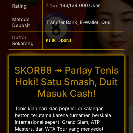
⭐⭐⭐⭐ 196,124,000 User
Rating
Metode
Transfer Bank, E-Wallet, Qris
Deposit
Daftar
KLIK DISINI
Sekarang
SKOR88 ↠ Parlay Tenis
Hoki! Satu Smash, Duit
Masuk Cash!
Tenis kian hari kian populer di kalangan
bettor, terutama karena turnamen berskala
internasional seperti Grand Slam, ATP
Masters, dan WTA Tour yang menyedot