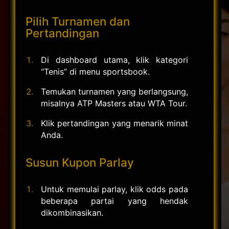
Pilih Turnamen dan
Pertandingan
Di dashboard utama, klik kategori
“Tenis” di menu sportsbook.
Temukan turnamen yang berlangsung,
misalnya ATP Masters atau WTA Tour.
Klik pertandingan yang menarik minat
Anda.
Susun Kupon Parlay
Untuk memulai parlay, klik odds pada
beberapa partai yang hendak
dikombinasikan.