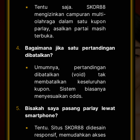
Tentu saja. SKOR88
mengizinkan campuran multi-
olahraga dalam satu kupon
parlay, asalkan partai masih
terbuka.
Bagaimana jika satu pertandingan
dibatalkan?
Umumnya, pertandingan
dibatalkan (void) tak
membatalkan keseluruhan
kupon. Sistem biasanya
menyesuaikan odds.
Bisakah saya pasang parlay lewat
smartphone?
Tentu. Situs SKOR88 didesain
responsif, memudahkan akses