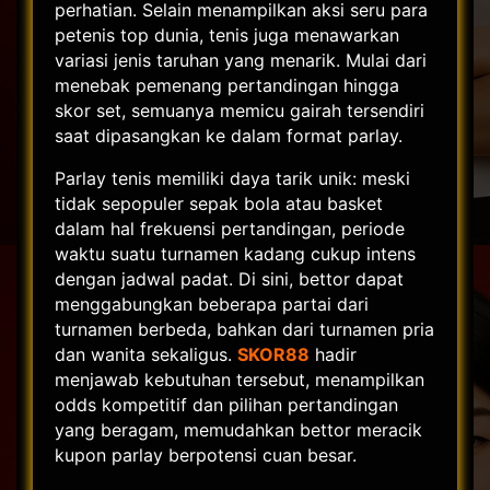
perhatian. Selain menampilkan aksi seru para
petenis top dunia, tenis juga menawarkan
variasi jenis taruhan yang menarik. Mulai dari
menebak pemenang pertandingan hingga
skor set, semuanya memicu gairah tersendiri
saat dipasangkan ke dalam format parlay.
Parlay tenis memiliki daya tarik unik: meski
tidak sepopuler sepak bola atau basket
dalam hal frekuensi pertandingan, periode
waktu suatu turnamen kadang cukup intens
dengan jadwal padat. Di sini, bettor dapat
menggabungkan beberapa partai dari
turnamen berbeda, bahkan dari turnamen pria
dan wanita sekaligus.
SKOR88
hadir
menjawab kebutuhan tersebut, menampilkan
odds kompetitif dan pilihan pertandingan
yang beragam, memudahkan bettor meracik
kupon parlay berpotensi cuan besar.