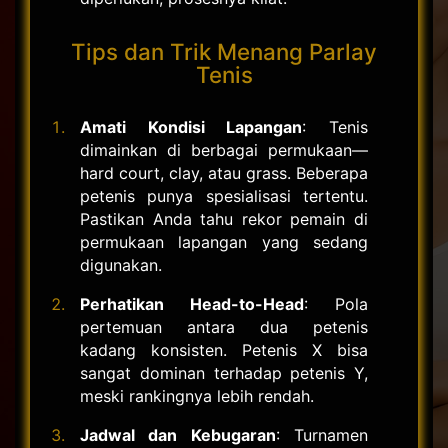
Tips dan Trik Menang Parlay
Tenis
Amati Kondisi Lapangan
: Tenis
dimainkan di berbagai permukaan—
hard court, clay, atau grass. Beberapa
petenis punya spesialisasi tertentu.
Pastikan Anda tahu rekor pemain di
permukaan lapangan yang sedang
digunakan.
Perhatikan Head-to-Head
: Pola
pertemuan antara dua petenis
kadang konsisten. Petenis X bisa
sangat dominan terhadap petenis Y,
meski rankingnya lebih rendah.
Jadwal dan Kebugaran
: Turnamen