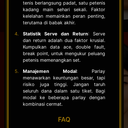
tenis berlangsung padat, satu petenis
kadang main sehari sekali. Faktor
kelelahan memainkan peran penting,
terutama di babak akhir.
Statistik Serve dan Return
: Serve
dan return adalah dua faktor krusial.
Kumpulkan data ace, double fault,
break point, untuk mengukur peluang
petenis memenangkan set.
Manajemen Modal
: Parlay
menawarkan keuntungan besar, tapi
risiko juga tinggi. Jangan taruh
seluruh dana dalam satu tiket. Bagi
modal ke beberapa parlay dengan
kombinasi cermat.
FAQ